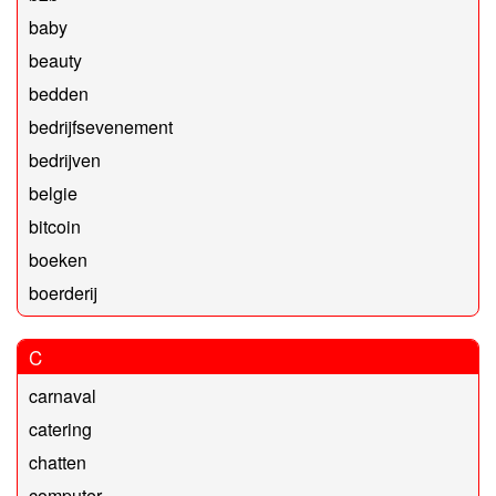
baby
beauty
bedden
bedrijfsevenement
bedrijven
belgie
bitcoin
boeken
boerderij
C
carnaval
catering
chatten
computer