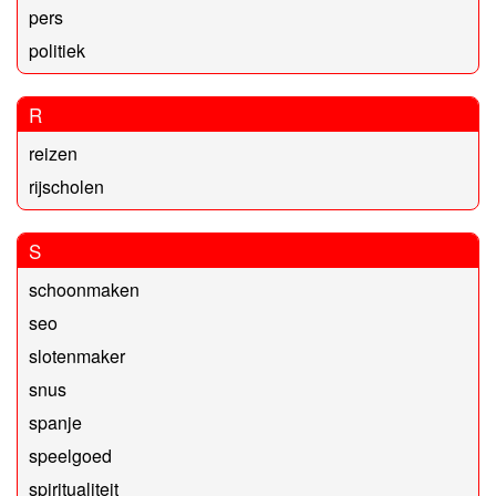
pers
politiek
R
reizen
rijscholen
S
schoonmaken
seo
slotenmaker
snus
spanje
speelgoed
spiritualiteit