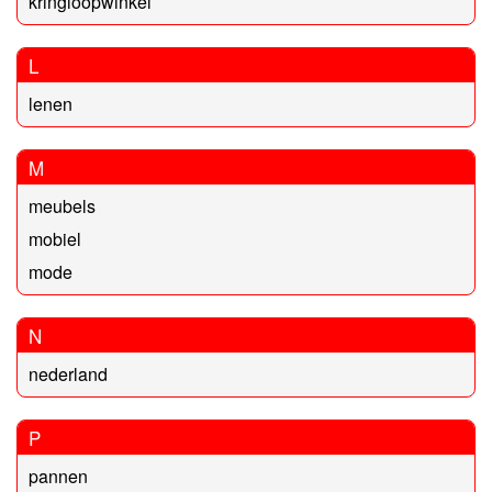
kringloopwinkel
L
lenen
M
meubels
mobiel
mode
N
nederland
P
pannen