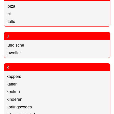
ibiza
ict
italie
J
juridische
juwelier
K
kappers
katten
keuken
kinderen
kortingscodes