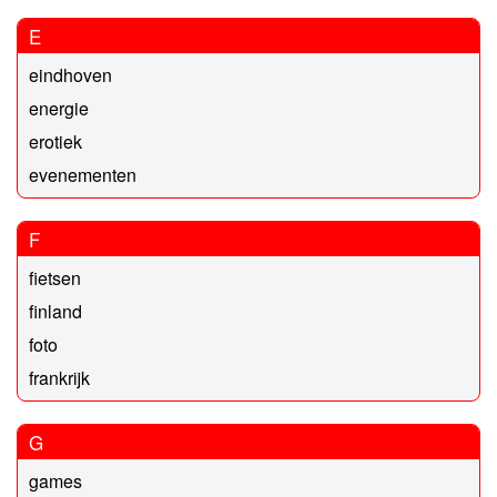
E
eindhoven
energie
erotiek
evenementen
F
fietsen
finland
foto
frankrijk
G
games