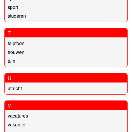
sport
studeren
T
telefoon
trouwen
tuin
U
utrecht
V
vacatures
vakantie