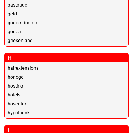
gastouder
geld
goede-doelen
gouda
griekenland
H
hairextensions
horloge
hosting
hotels
hovenier
hypotheek
I