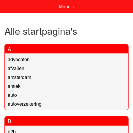
Menu +
Alle startpagina's
A
advocaten
afvallen
amsterdam
antiek
auto
autoverzekering
B
b2b