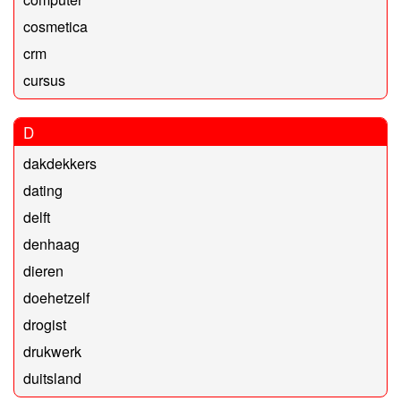
cosmetica
crm
cursus
D
dakdekkers
dating
delft
denhaag
dieren
doehetzelf
drogist
drukwerk
duitsland