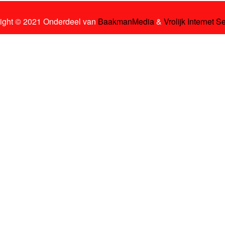
ight © 2021 Onderdeel van
BaakmanMedia
&
Vrolijk Internet S