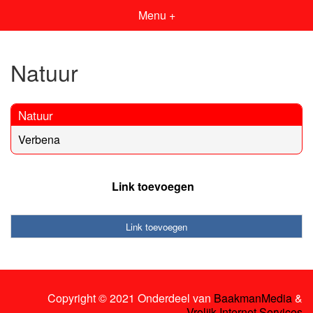
Menu +
Natuur
Natuur
Verbena
Link toevoegen
Link toevoegen
Copyright © 2021 Onderdeel van
BaakmanMedia
&
Vrolijk Internet Services