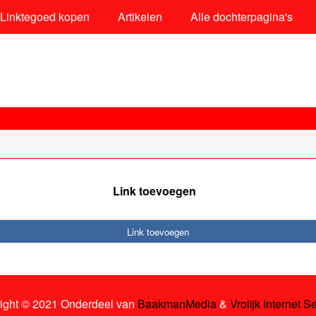
Linktegoed kopen
Artikelen
Alle dochterpagina's
Link toevoegen
Link toevoegen
ight © 2021 Onderdeel van
BaakmanMedia
&
Vrolijk Internet S